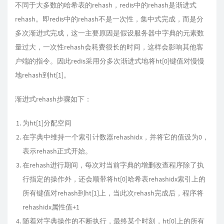
不同于大多数的哈希表的rehash，redis中的rehash是渐进式
rehash。即redis中的rehash不是一次性，集中式完成，而是分
多次渐进式完成，这一主要原因是假设服务器中字典的元素数
量过大，一次性rehash会耗费很长的时间，这样会影响其他客
户端的指令。因此redis采用分多次渐进式地将ht[0]键值对慢慢
地rehash到ht[1]。
渐进式rehash步骤如下：
为ht[1]分配空间
在字典中维持一个索引计数器rehashidx，并将它的值设为0，
表示rehash正式开始。
在rehash进行期间，每次对当前字典的增删改查程序除了执
行指定的操作外，还会顺带将ht[0]哈希表rehashidx索引上的
所有键值对rehash到ht[1]上，当此次rehash完成后，程序将
rehashidx属性值+1
随着对字典操作的不断执行，最终某个时刻，ht[0]上的所有