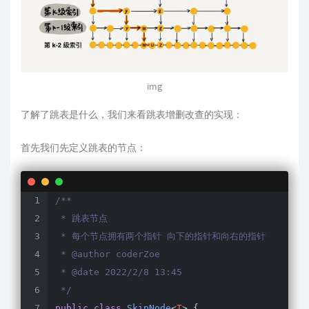
img
了解了跳表是什么，我们来看跳表增删改查的实现：
首先我们先定义跳表的节点：
/**

 * 跳表节点

 * 每个节点拥有两个指针 向下的指针和向右的指针

 * @author coderZoe

 * @date 2022/2/8 13:45

 */
public
class
SkipNode
<
T
>
{