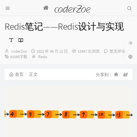
Redis笔记——Redis设计与实现
博
发
coderZoe
2022 年 06 月 21 日
12487 次浏览
暂无评论
主：
布
分
91595字数
Redis
时
类：
间：
首页
正文
分享到：