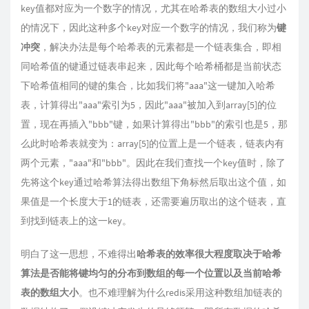
key值都对应为一个数字的情况，尤其在哈希表的数组大小过小
的情况下，因此这种多个key对应一个数字的情况，我们称为
键
冲突
，解决办法是每个哈希表的元素都是一个链表集合，即相
同哈希值的键通过链表串起来，因此每个哈希桶都是当前状态
下哈希值相同的键的集合，比如我们将"aaa"这一键加入哈希
表，计算得出"aaa"索引为5，因此"aaa"被加入到array[5]的位
置，现在再插入"bbb"键，如果计算得出"bbb"的索引也是5，那
么此时哈希表就变为：array[5]的位置上是一个链表，链表内有
两个元素，"aaa"和"bbb"。因此在我们查找一个key值时，除了
先将这个key通过哈希算法得出数组下角标然后取出这个值，如
果值是一个长度大于1的链表，还需要遍历取出的这个链表，直
到找到链表上的这一key。
明白了这一思想，不难得出
哈希表的效率很大程度取决于哈希
算法是否能将键均匀的分布到数组的每一个位置以及当前哈希
表的数组大小
。也不难理解为什么redis采用这种数组加链表的