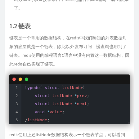
了。
1.2 链表
链表是一个常用的数据结构，在redis中我们熟知的列表数据对
象的底层就是一个链表，除此以外发布订阅，慢查询也用到了
链表。redis使用的编程语言C语言中没有内置这一数据结构，因
此redis自己实现了链表。
typedef
struct
 listNode
{
struct
 listNode 
*
prev
;
struct
 listNode 
*
next
;
void
*
value
;
}
listNode
;
redis使用上述listNode数据结构表示一个链表节点，可以看到