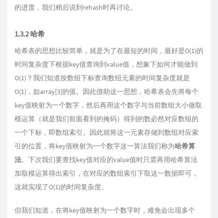
的进度，我们稍后说到rehash时再讨论。
1.3.2 哈希
哈希表的思想比较简单，就是为了在最短的时间，最好是O(1)的
时间复杂度下根据key值查询到value值，想象下如何才能做到
O(1)？我们知道按数组下标查询数组元素的时间复杂度就是
O(1)，如array[3]的值。因此借助这一思想，哈希表会先将每个
key值映射为一个数字，然后再用这个数字与当前数组大小做取
模运算（就是我们前面看到的掩码）得到的数必然对应数组的
一个下标，即数组索引。因此就将这一元素存储到数组对应索
引的位置，将key值映射为一个数字这一算法我们称为
哈希算
法
。下次我们要查找key值对应的value值时只需再用哈希算法
加取模运算得出索引，在对应的数组索引下取这一数据即可，
这就实现了O(1)的时间复杂度。
但我们知道，在将key值映射为一个数字时，难免会出现多个