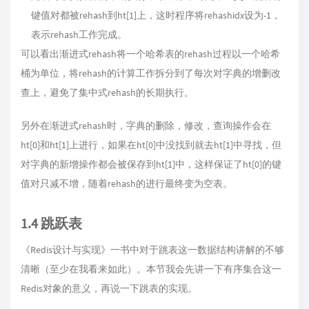
键值对都被rehash到ht[1]上，这时程序将rehashidx设为-1，
表示rehash工作完成。
可以看出渐进式rehash将一个哈希表的rehash过程以一个哈希
桶为单位，将rehash的计算工作拆分到了每次对字典的增删改
查上，避免了集中式rehash的长期执行。
另外在渐进式rehash时，字典的删除，修改，查询操作会在
ht[0]和ht[1]上进行，如果在ht[0]中没找到就去ht[1]中寻找，但
对字典的新增操作都会被保存到ht[1]中，这样保证了ht[0]的键
值对只减不增，随着rehash的进行最终变为空表。
1.4 跳跃表
《Redis设计与实现》一书中对于跳表这一数据结构讲解的不够
清晰（至少在我看来如此）。本节我会先讲一下有序集合这一
Redis对象的意义，再说一下跳表的实现。