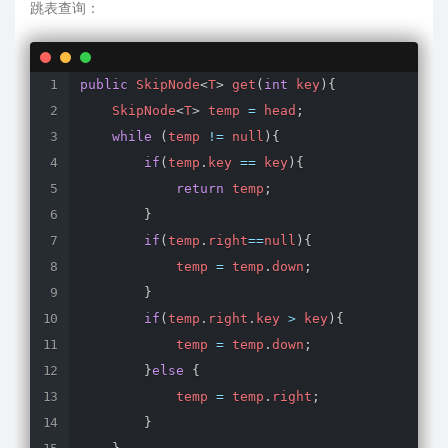
跳表查询：
/**

     * 初始化时构造头节点，将头节点设为最小值Integer.M
     */
public
public
 SkipNode
SkipList
<
T
>
(
get
)
{
(
int
 key
)
{
        random 
    SkipNode
<
T
>
=
 temp 
new
Random
=
 head
(
;
)
;
        head 
while
(
temp 
=
new
!=
 null
SkipNode
)
{
<
>
(
Integer
.
MIN_VALU
        highLevel 
if
(
temp
.
key 
=
0
==
;
 key
)
{
}
return
 temp
;
}
}
if
(
temp
.
right
==
null
)
{
            temp 
=
 temp
.
down
;
}
if
(
temp
.
right
.
key 
>
 key
)
{
            temp 
=
 temp
.
down
;
}
else
{
            temp 
=
 temp
.
right
;
}