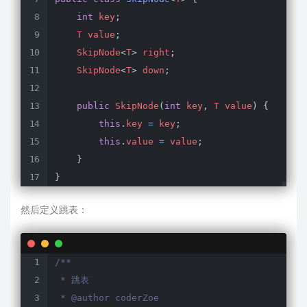
int
 key
;
    T value
;
    SkipNode
<
T
>
 right
;
    SkipNode
<
T
>
 down
;
public
SkipNode
(
int
 key
,
 T value
)
{
this
.
key 
=
 key
;
this
.
value 
=
 value
;
}
}
然后定义跳表：
/**

 * 跳表

 * @author coderZoe
