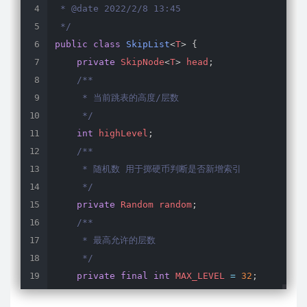
 * @date 2022/2/8 13:45

 */
public
class
SkipList
<
T
>
{
private
 SkipNode
<
T
>
 head
;
/**

     * 当前跳表的高度/层数

     */
int
 highLevel
;
/**

     * 随机数 用于掷硬币判断是否新增索引

     */
private
 Random random
;
/**

     * 最高允许的层数

     */
private
final
int
 MAX_LEVEL 
=
32
;