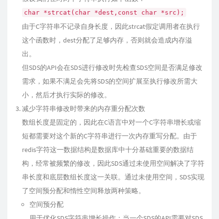
char *strcat(char *dest,const char *src);
由于C字符串不记录自身长度，因此strcat假定调用者在执行
这个函数时，dest分配了足够内存，否则就会造成内存溢
出。
但SDS的API会在SDS进行修改时先检查SDS空间是否满足修改
需求，如果不满足会先将SDS的空间扩展至执行修改所需大
小，然后才执行实际的修改。
减少字符串修改时带来的内存重分配次数
数组长度是固定的，因此在C语言中对一个C字符串增长或缩
短都需要对这个新的C字符串进行一次内存重写分配。由于
redis字符这一数据结构是数据库中十分基础重要的数据结
构，经常被频繁的修改，因此SDS通过未使用空间解决了字符
串长度和底层数组长度这一关联。通过未使用空间，SDS实现
了空间预分配和惰性空间释放两种策略。
空间预分配
用于优化SDS字符串增长操作：当一个SDS的API需要对SDS