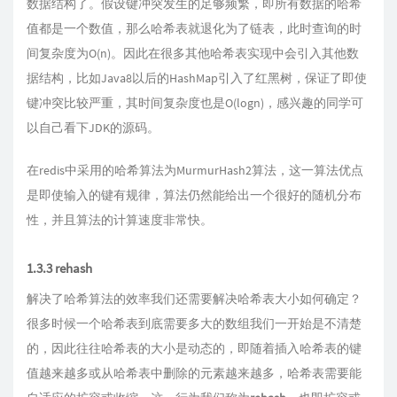
数据结构了。假设键冲突发生的足够频繁，即所有数据的哈希
值都是一个数值，那么哈希表就退化为了链表，此时查询的时
间复杂度为O(n)。因此在很多其他哈希表实现中会引入其他数
据结构，比如Java8以后的HashMap引入了红黑树，保证了即使
键冲突比较严重，其时间复杂度也是O(logn)，感兴趣的同学可
以自己看下JDK的源码。
在redis中采用的哈希算法为MurmurHash2算法，这一算法优点
是即使输入的键有规律，算法仍然能给出一个很好的随机分布
性，并且算法的计算速度非常快。
1.3.3 rehash
解决了哈希算法的效率我们还需要解决哈希表大小如何确定？
很多时候一个哈希表到底需要多大的数组我们一开始是不清楚
的，因此往往哈希表的大小是动态的，即随着插入哈希表的键
值越来越多或从哈希表中删除的元素越来越多，哈希表需要能