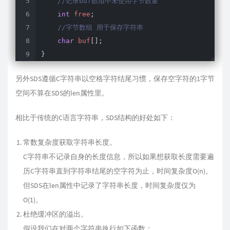
//记录buf数组中未使用字节数量
int
 free
;
//字节数组 用于保存字符串
char
 buf
[
]
;
}
另外SDS遵循C字符串以空格字符结尾习惯，保存空字符的1字节
空间不算在SDS的len属性里。
相比于传统的C语言字符串，SDS结构的好处如下：
常数复杂度获取字符串长度。
C字符串不记录自身的长度信息，所以如果想获取长度需要遍
历C字符串直到字符串结尾的空字符为止，时间复杂度O(n)。
但SDS在len属性中记录了字符串长度，时间复杂度仅为
O(1)。
杜绝缓冲区的溢出。
假设我们在对两个字符串执行如下函数：