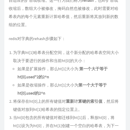
自适应的扩容或收缩。这一行为我们称为
rehash
，也即扩容或
收缩后，数组大小被修改，掩码自然也被修改，此时需要对哈
希表内的每个元素重新计算哈希值，然后重新将其放到新的数
组的位置。
redis对字典的rehash步骤如下：
为字典ht[1]哈希表分配空间，这个新分配的哈希表空间大小
取决于要进行的操作和当前ht[0]的大小：
如果是扩展操作，那么ht[1]大小为
第一个大于等于
ht[0].used*2的2^n
如果是收缩操作，那么ht[1]大小为
第一个大于等于
ht[0].used的2^n
将保存在ht[0]上的所有键值对
重新计算键的索引值
，然后将
键值对放到ht[1]哈希表的指定位置上。
当ht[0]包含的所有键值对都迁移到ht[1]后，释放ht[0]，将
ht[1]设为为ht[0]，并在ht[1]创建一个空白的哈希表，为下一