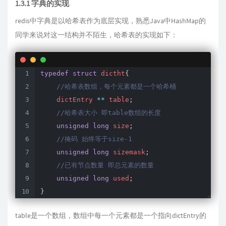
1.3.1 字典的实现
redis中字典是以哈希表作为底层实现，熟悉Java中HashMap的
同学来说对这一结构并不陌生，哈希表的实现如下：
typedef
struct
 dictht
{
//哈希表数组，每个元素都是一个哈希桶
    dictEntry 
*
*
 table
;
//哈希表大小 即table数组的长度
unsigned
long
 size
;
//掩码 始终等于size-1
unsigned
long
 sizemask
;
//已有节点数量 即总元素的数量
unsigned
long
 used
;
}
table是一个数组，数组中每一个元素都是一个指向dictEntry的