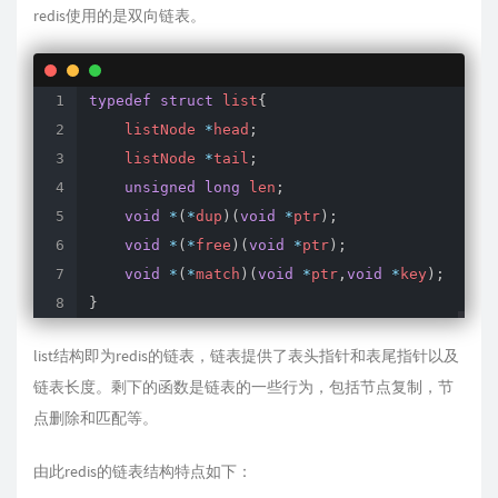
redis使用的是双向链表。
typedef
struct
 list
{
    listNode 
*
head
;
    listNode 
*
tail
;
unsigned
long
 len
;
void
*
(
*
dup
)
(
void
*
ptr
)
;
void
*
(
*
free
)
(
void
*
ptr
)
;
void
*
(
*
match
)
(
void
*
ptr
,
void
*
key
)
;
}
list结构即为redis的链表，链表提供了表头指针和表尾指针以及
链表长度。剩下的函数是链表的一些行为，包括节点复制，节
点删除和匹配等。
由此redis的链表结构特点如下：