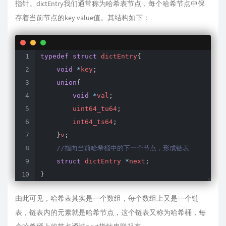
指针。dictEntry我们通常称为哈希表节点，每个哈希节点中保
存着当前节点的key value值。其结构如下：
typedef
struct
 dictEntry
{
void
*
key
;
union
{
void
*
val
;
        uint64_tu64
;
        int64_ts64
;
}
v
;
//指向当前哈希桶中的下一个节点，形成链表
struct
 dictEntry 
*
next
;
}
由此可见，哈希表其实是一个数组，每个数组上又是一个链
表，链表内的元素就是哈希节点，这个链表又称为哈希桶，每