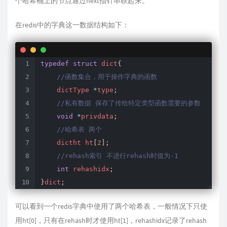
个哈希桶上的节点通过next指针串联起来。
在redis中的字典这一数据结构如下：
typedef
struct
 dict
{
//函数集合，用于操作字典的函数
    dictType 
*
type
;
//私有数据 保存了传给特定类型函数需要的参数
void
*
privdata
;
//哈希表 两个
    dictht ht
[
2
]
;
//rehash索引 不进行rehash时值为-1
int
 rehashidx
;
}
dict
;
可以看到一个redis字典中使用了两个哈希表，一般情况下只使
用ht[0]，只有在rehash时才使用ht[1]，rehashidx记录了rehash