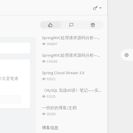
热
最
随
门
新
机
文
评
文
SpringMVC处理请求源码分析——part1 整体流程
章
论
章
浏
306887
览
次
SpringMVC处理请求源码分析——part2 场景分析
数:
浏
134108
览
次
Spring Cloud Stream 3.X
数:
浏
本文是笔者
92521
览
次
《MySQL 实战45讲》笔记——实战篇（9~21课）
数:
浏
51535
览
次
一些好的博客/文档
数:
浏
30259
览
次
博客信息
数: